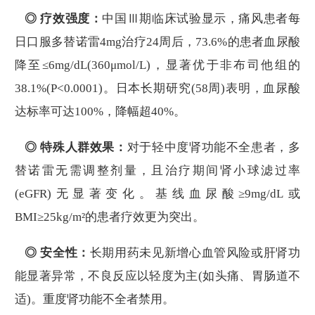
◎ 疗效强度：
中国Ⅲ期临床试验显示，痛风患者每
日口服多替诺雷4mg治疗24周后，73.6%的患者血尿酸
降至≤6mg/dL(360μmol/L)，显著优于非布司他组的
38.1%(P<0.0001)。日本长期研究(58周)表明，血尿酸
达标率可达100%，降幅超40%。
◎ 特殊人群效果：
对于轻中度肾功能不全患者，多
替诺雷无需调整剂量，且治疗期间肾小球滤过率
(eGFR)无显著变化。基线血尿酸≥9mg/dL或
BMI≥25kg/m²的患者疗效更为突出。
◎ 安全性：
长期用药未见新增心血管风险或肝肾功
能显著异常，不良反应以轻度为主(如头痛、胃肠道不
适)。重度肾功能不全者禁用。