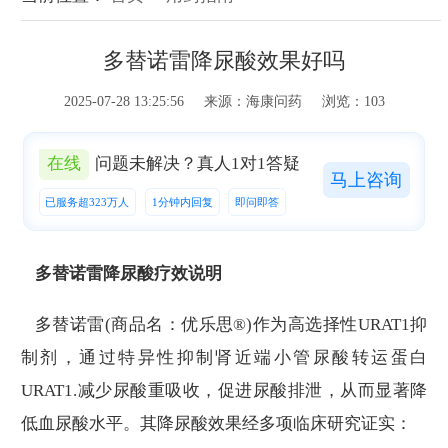
多替诺雷降尿酸效果好吗
2025-07-28 13:25:56 来源：海康问药 浏览：103
在线
问题未解决？真人1对1答疑
马上咨询
已服务超323万人
1分钟内回复
即问即答
多替诺雷降尿酸疗效说明
多替诺雷(商品名：优乐思®)作为高选择性URAT1抑
制剂，通过特异性抑制肾近端小管尿酸转运蛋白
URAT1.减少尿酸重吸收，促进尿酸排泄，从而显著降
低血尿酸水平。其降尿酸效果经多项临床研究证实：