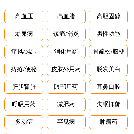
高血压
高血脂
高胆固醇
糖尿病
镇痛/消炎
男性功能
痛风/风湿
消化用药
骨疏松/脑梗
痔疮/便秘
皮肤外用药
脱发美白
肝胆肾脏
眼部用药
耳鼻口腔
呼吸用药
减肥药
失眠抑郁
多动症
罕见病
肿瘤药