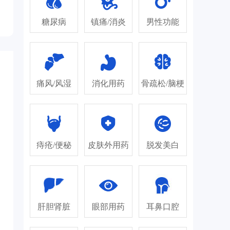
糖尿病
镇痛/消炎
男性功能
痛风/风湿
消化用药
骨疏松/脑梗
痔疮/便秘
皮肤外用药
脱发美白
肝胆肾脏
眼部用药
耳鼻口腔