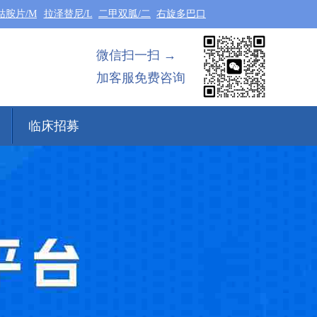
钴胺片/M
拉泽替尼/L
二甲双胍/二
右旋多巴口
微信扫一扫 →
加客服免费咨询
临床招募