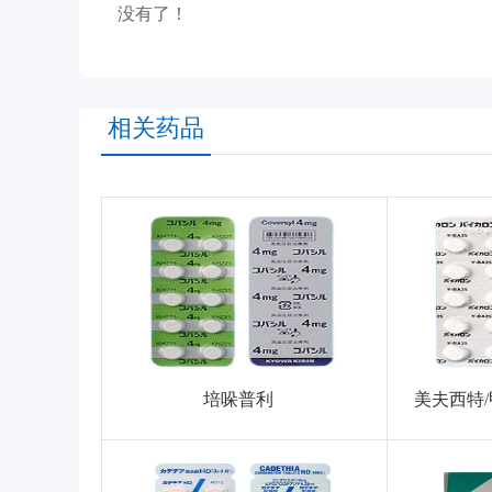
没有了！
相关药品
培哚普利
美夫西特/甲