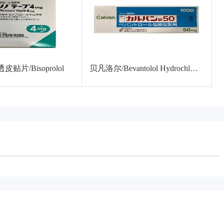
贴片/Bisoprolol
贝凡洛尔/Bevantolol Hydrochloride