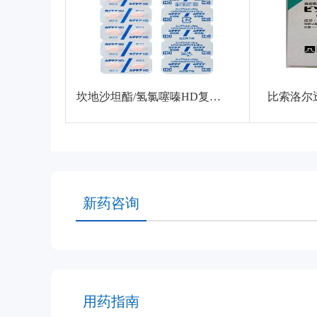
坎地沙坦酯/氢氯噻嗪HD复合片
比索洛尔透皮
新药咨询
用药指南