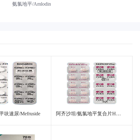
氨氯地平/Amlodin
呋速尿/Mefruside
阿齐沙坦/氨氯地平复合片HD/Azilsartan and Amlodipin