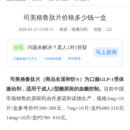
司美格鲁肽片价格多少钱一盒
2026-01-23 13:09:51 来源：海康问药 浏览：122
在线
问题未解决？真人1对1答疑
马上咨询
已服务超323万人
1分钟内回复
即问即答
司美格鲁肽片（商品名诺和忻®）为口服GLP-1受体
激动剂，适用于成人2型糖尿病的血糖控制。
目前中国
市场销售的原研药由丹麦诺和诺德生产，规格3mg×10
片/盒参考价约380-386元，7mg×10片/盒约480-510元
14mg×10片/盒约780- 810元。