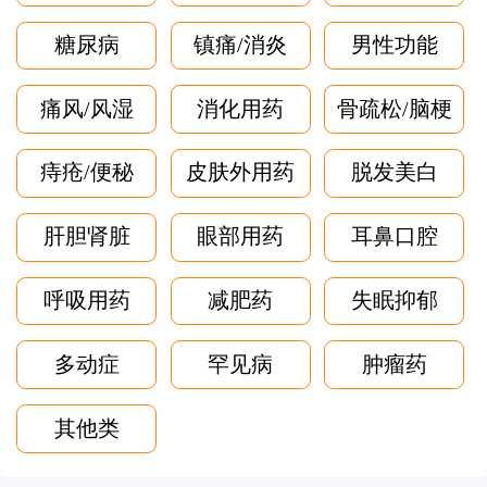
糖尿病
镇痛/消炎
男性功能
痛风/风湿
消化用药
骨疏松/脑梗
痔疮/便秘
皮肤外用药
脱发美白
肝胆肾脏
眼部用药
耳鼻口腔
呼吸用药
减肥药
失眠抑郁
多动症
罕见病
肿瘤药
其他类