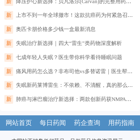
新
降压护心新选择：贝凡洛尔(Carvan)的完整用药指南（不良反应、禁忌与联合用药）
新
上市不到一年全球撤市！这款抗癌药为何紧急召回？
新
奥匹卡朋价格多少钱一盒最新消息
新
失眠治疗新选择｜四大“雷生”类药物深度解析
新
七成年轻人失眠？医生带你科学看待睡眠问题
新
痛风用药怎么选？非布司他vs多替诺雷｜医生帮你一次看懂
新
失眠新药莱博雷生：不依赖、不清醒，真的那么神？
新
肺癌与淋巴瘤治疗新选择：两款创新药获NMPA批准上市
网站首页
每日药闻
药企查询
用药指南