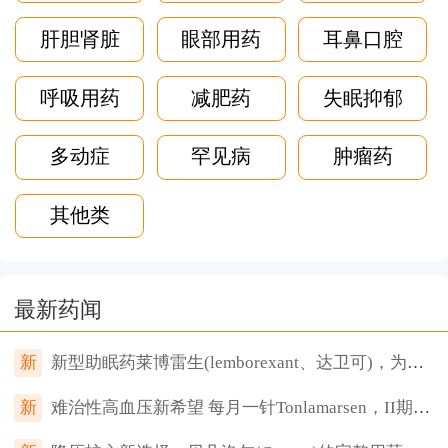
肝胆肾脏
眼部用药
耳鼻口腔
呼吸用药
减肥药
失眠抑郁
多动症
罕见病
肿瘤药
其他类
最新药闻
新
新型助眠药莱博雷生(lemborexant、达卫可)，为何让传统安眠药“失宠”？
新
难治性高血压新希望 每月一针Tonlamarsen，II期临床血压降幅达8.9mmHg