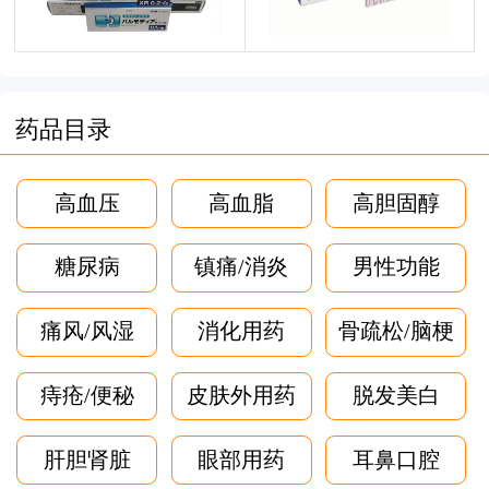
药品目录
高血压
高血脂
高胆固醇
糖尿病
镇痛/消炎
男性功能
痛风/风湿
消化用药
骨疏松/脑梗
痔疮/便秘
皮肤外用药
脱发美白
肝胆肾脏
眼部用药
耳鼻口腔