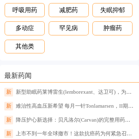
呼吸用药
减肥药
失眠抑郁
多动症
罕见病
肿瘤药
其他类
最新药闻
新
新型助眠药莱博雷生(lemborexant、达卫可)，为何让传统安眠药“失宠”？
新
难治性高血压新希望 每月一针Tonlamarsen，II期临床血压降幅达8.9mmHg
新
降压护心新选择：贝凡洛尔(Carvan)的完整用药指南（不良反应、禁忌与联合用药）
新
上市不到一年全球撤市！这款抗癌药为何紧急召回？