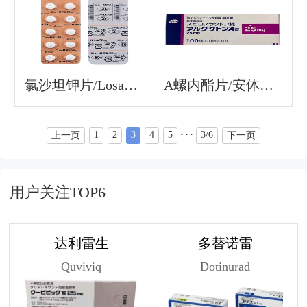
氯沙坦钾片/Losartan Potassiu
A螺内酯片/安体舒通/螺旋内酯固醇/螺旋内酯甾酮/Spironolactone
···
1
2
3
4
5
3/6
上一页
下一页
用户关注TOP6
达利雷生
多替诺雷
Quviviq
Dotinurad