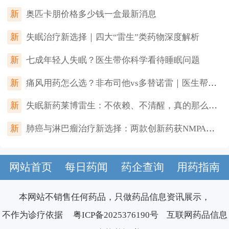
新
奥匹卡朋价格多少钱一盒最新消息
新
失眠治疗新选择｜四大“雷生”类药物深度解析
新
七成年轻人失眠？医生带你科学看待睡眠问题
新
痛风用药怎么选？非布司他vs多替诺雷｜医生帮你一次看懂
新
失眠新药莱博雷生：不依赖、不清醒，真的那么神？
新
肺癌与淋巴瘤治疗新选择：两款创新药获NMPA批准上市
网站首页
每日药闻
药企查询
用药指南
本网站不销售任何药品，只做药品信息资讯展示，
不作为诊疗依据
粤ICP备2025376190号
互联网药品信息