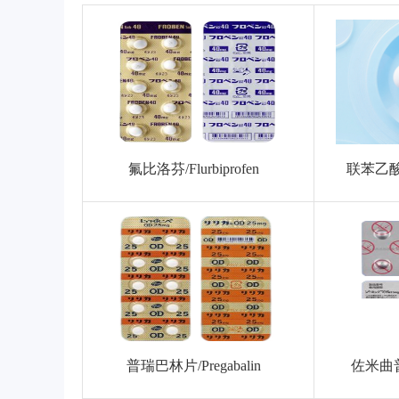
氟比洛芬/Flurbiprofen
联苯乙酸软
普瑞巴林片/Pregabalin
佐米曲普坦/