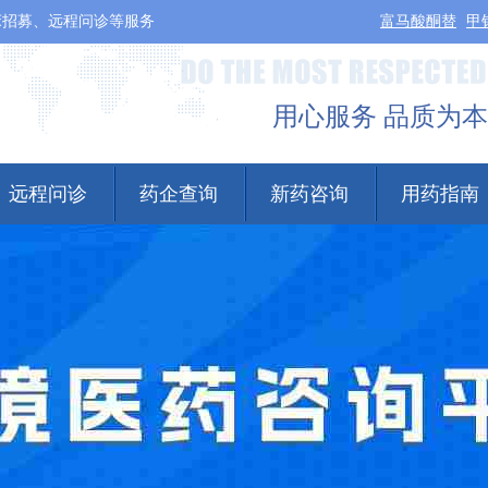
床招募、远程问诊等服务
富马酸酮替
甲
用心服务 品质为本
远程问诊
药企查询
新药咨询
用药指南