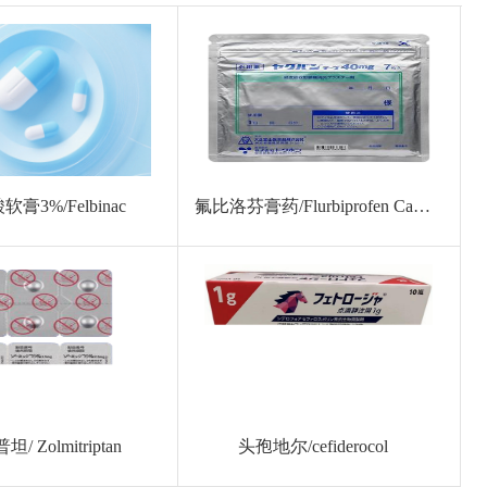
膏3%/Felbinac
氟比洛芬膏药/Flurbiprofen Cataplasms
 Zolmitriptan
头孢地尔/cefiderocol