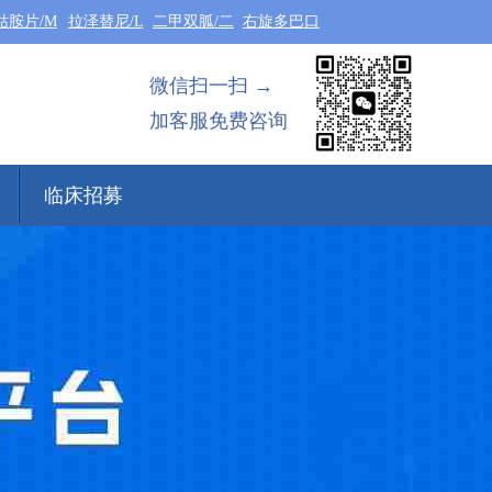
钴胺片/M
拉泽替尼/L
二甲双胍/二
右旋多巴口
微信扫一扫 →
加客服免费咨询
临床招募