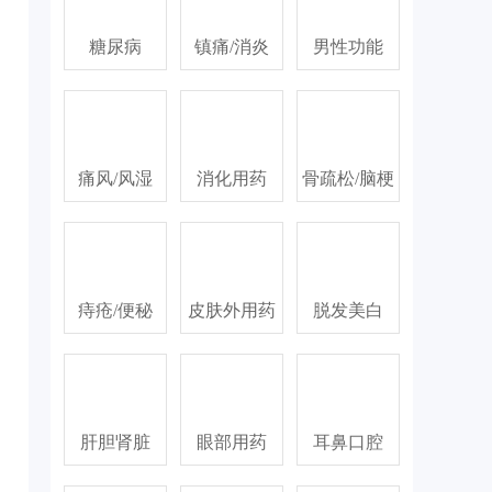
糖尿病
镇痛/消炎
男性功能
痛风/风湿
消化用药
骨疏松/脑梗
痔疮/便秘
皮肤外用药
脱发美白
肝胆肾脏
眼部用药
耳鼻口腔