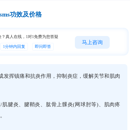
plasms功效及价格
决？真人在线，1对1免费为您答疑
马上咨询
1分钟内回复
即问即答
成发挥镇痛和抗炎作用，抑制炎症，缓解关节和肌肉
/肌腱炎、腱鞘炎、肱骨上髁炎(网球肘等)、肌肉疼
炎。