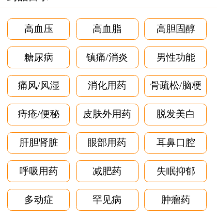
高血压
高血脂
高胆固醇
糖尿病
镇痛/消炎
男性功能
痛风/风湿
消化用药
骨疏松/脑梗
痔疮/便秘
皮肤外用药
脱发美白
肝胆肾脏
眼部用药
耳鼻口腔
呼吸用药
减肥药
失眠抑郁
多动症
罕见病
肿瘤药