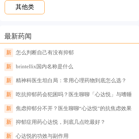
其他类
最新药闻
新
怎么判断自己有没有抑郁
新
brintellix国内名称是什么
新
精神科医生坦白局：常用心理药物到底怎么选？
新
吃抗抑郁药会犯困吗？医生聊聊「心达悦」与嗜睡
新
焦虑抑郁分不开？医生聊聊“心达悦”的抗焦虑效果
新
抑郁症用药心达悦，到底几点吃最好？
新
心达悦的功效与副作用