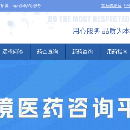
床招募、远程问诊等服务
富马酸酮替
甲
用心服务 品质为本
远程问诊
药企查询
新药咨询
用药指南