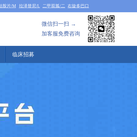
钴胺片/M
拉泽替尼/L
二甲双胍/二
右旋多巴口
微信扫一扫 →
加客服免费咨询
临床招募