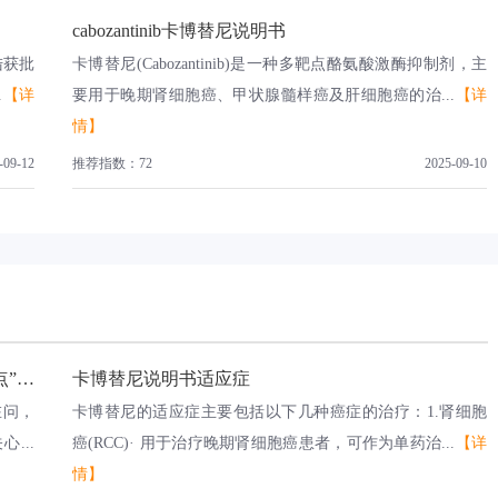
cabozantinib卡博替尼说明书
大陆获批
卡博替尼(Cabozantinib)是一种多靶点酪氨酸激酶抑制剂，主
.
【详
要用于晚期肾细胞癌、甲状腺髓样癌及肝细胞癌的治...
【详
情】
-09-12
推荐指数：72
2025-09-10
卡博替尼(Cabozantinib、Cabometyx)，这个“多靶点”抗癌药你用对了吗？
卡博替尼说明书适应症
在问，
卡博替尼的适应症主要包括以下几种癌症的治疗：1.肾细胞
...
癌(RCC)· 用于治疗晚期肾细胞癌患者，可作为单药治...
【详
情】