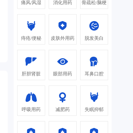
痛风/风湿
消化用药
骨疏松/脑梗
痔疮/便秘
皮肤外用药
脱发美白
肝胆肾脏
眼部用药
耳鼻口腔
呼吸用药
减肥药
失眠抑郁