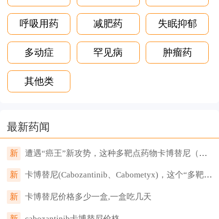
呼吸用药
减肥药
失眠抑郁
多动症
罕见病
肿瘤药
其他类
最新药闻
新
遭遇“癌王”新攻势，这种多靶点药物卡博替尼（Cabozantinib）为患者带来新希望
新
卡博替尼(Cabozantinib、Cabometyx)，这个“多靶点”抗癌药你用对了吗？
新
卡博替尼价格多少一盒,一盒吃几天
新
cabozantinib卡博替尼价格