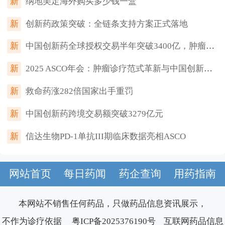
新
纳地美定海外购买多少钱一盒
新
创新药政策突破：全链条支持方案正式落地
新
中国创新药全球授权交易半年突破3400亿，肿瘤与代谢领域领跑
新
2025 ASCO年会：肿瘤诊疗范式革新与中国创新药全球突破
新
救命药涨282倍国家出手重罚
新
中国创新药跨境交易额突破3279亿元
新
信达生物PD-1单抗III期临床数据亮相ASCO
网站首页
每日药闻
药企查询
用药指南
本网站不销售任何药品，只做药品信息资讯展示，
不作为诊疗依据
粤ICP备2025376190号
互联网药品信息