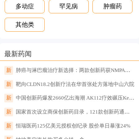
多动症
罕见病
肿瘤药
其他类
最新药闻
新
肺癌与淋巴瘤治疗新选择：两款创新药获NMPA批准上市
新
靶向CLDN18.2创新疗法在华首张处方落地中山六院
新
中国创新药爆发2660亿出海潮 AK112疗效碾压Keytruda两倍
新
国家首次设立商保创新药目录，121款创新药通过审查
新
恒瑞医药125亿美元授权创纪录 股价单日暴涨24%