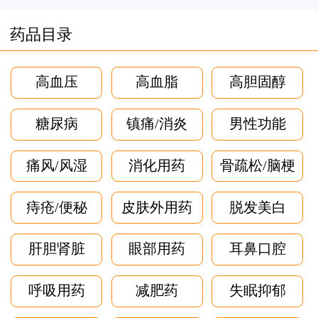
药品目录
高血压
高血脂
高胆固醇
糖尿病
镇痛/消炎
男性功能
痛风/风湿
消化用药
骨疏松/脑梗
痔疮/便秘
皮肤外用药
脱发美白
肝胆肾脏
眼部用药
耳鼻口腔
呼吸用药
减肥药
失眠抑郁