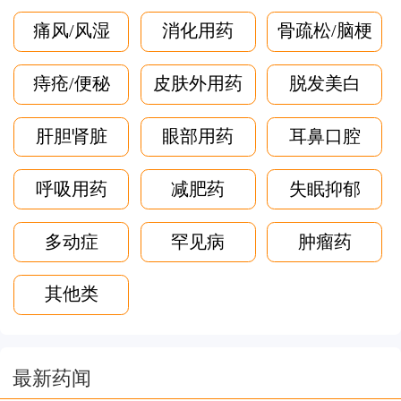
痛风/风湿
消化用药
骨疏松/脑梗
痔疮/便秘
皮肤外用药
脱发美白
肝胆肾脏
眼部用药
耳鼻口腔
呼吸用药
减肥药
失眠抑郁
多动症
罕见病
肿瘤药
其他类
最新药闻