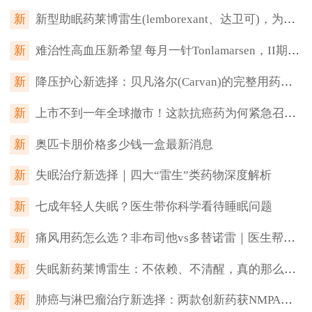
新
新型助眠药莱博雷生(lemborexant、达卫可)，为何让传统安眠药“失宠”？
新
难治性高血压新希望 每月一针Tonlamarsen，II期临床血压降幅达8.9mmHg
新
降压护心新选择：贝凡洛尔(Carvan)的完整用药指南（不良反应、禁忌与联合用药）
新
上市不到一年全球撤市！这款抗癌药为何紧急召回？
新
奥匹卡朋价格多少钱一盒最新消息
新
失眠治疗新选择｜四大“雷生”类药物深度解析
新
七成年轻人失眠？医生带你科学看待睡眠问题
新
痛风用药怎么选？非布司他vs多替诺雷｜医生帮你一次看懂
新
失眠新药莱博雷生：不依赖、不清醒，真的那么神？
新
肺癌与淋巴瘤治疗新选择：两款创新药获NMPA批准上市