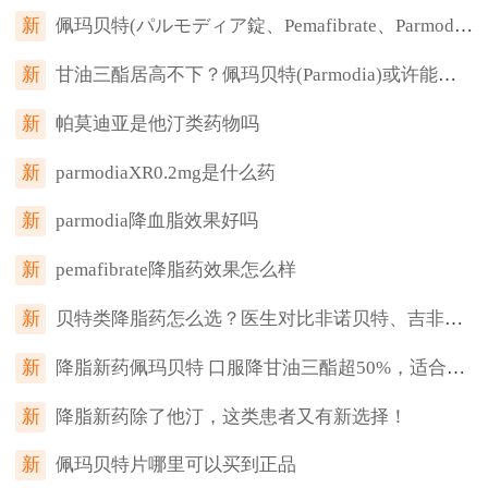
新
佩玛贝特(パルモディア錠、Pemafibrate、Parmodia)！药师为你深度解析这款“降脂利器”
新
甘油三酯居高不下？佩玛贝特(Parmodia)或许能帮你摆脱困境
新
帕莫迪亚是他汀类药物吗
新
parmodiaXR0.2mg是什么药
新
parmodia降血脂效果好吗
新
pemafibrate降脂药效果怎么样
新
贝特类降脂药怎么选？医生对比非诺贝特、吉非贝齐和佩玛贝特
新
降脂新药佩玛贝特 口服降甘油三酯超50%，适合与他汀联用
新
降脂新药除了他汀，这类患者又有新选择！
新
佩玛贝特片哪里可以买到正品