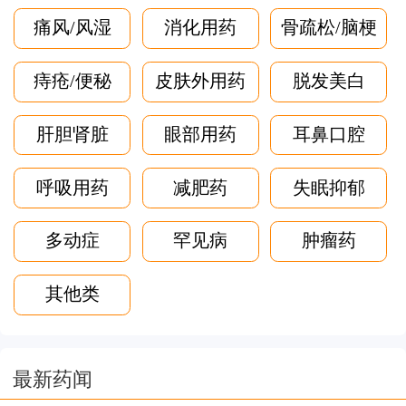
痛风/风湿
消化用药
骨疏松/脑梗
痔疮/便秘
皮肤外用药
脱发美白
肝胆肾脏
眼部用药
耳鼻口腔
呼吸用药
减肥药
失眠抑郁
多动症
罕见病
肿瘤药
其他类
最新药闻