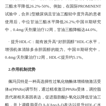
三酯水平降低26.2%-50%。例如，在国际PROMINENT
试验中，合并2型糖尿病且甘油三酯轻中度升高的患者
使用后，中位甘油三酯水平降低26.2%;中国Ⅲ期研究
中，0.4mg/天剂量治疗12周，甘油三酯降幅达44.0%。
· 提升HDL-C：能有效升高“好胆固醇”HDL-C水平，
增强机体清除多余胆固醇的能力。中国Ⅲ期研究中，
0.4mg/天剂量治疗12周，HDL-C提升约5.1%。
2.作用机制优势
佩玛贝特是一种高选择性过氧化物酶体增殖物激活受
体α(PPARα)调节剂，通过精准激活PPARα受体，调控脂
质代谢相关基因表达，促进脂肪酸β-氧化以降低甘油三
酯，并上调载脂蛋白A-I(ApoA-I)表达以提升HDL-C水