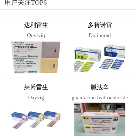
用户关注TOP6
达利雷生
多替诺雷
Quviviq
Dotinurad
莱博雷生
胍法辛
Dayvig
guanfacine hydrochloride