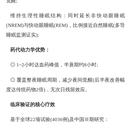
觉醒;
维持生理性睡眠结构：同时延长非快动眼睡眠
(NREM)与快动眼睡眠(REM)，比例接近自然睡眠(多导
睡眠监测证实);
药代动力学优势：
◎ 1~2小时达血药峰值，半衰期约8小时;
◎ 覆盖整夜睡眠周期，减少夜间觉醒(后半夜改善幅
度达传统药物2倍)，无次日残留效应。
临床验证的核心疗效
基于全球22项试验(4036例)及中国Ⅲ期研究：