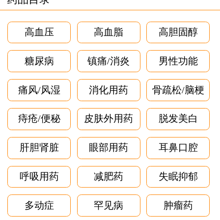
高血压
高血脂
高胆固醇
糖尿病
镇痛/消炎
男性功能
痛风/风湿
消化用药
骨疏松/脑梗
痔疮/便秘
皮肤外用药
脱发美白
肝胆肾脏
眼部用药
耳鼻口腔
呼吸用药
减肥药
失眠抑郁
多动症
罕见病
肿瘤药