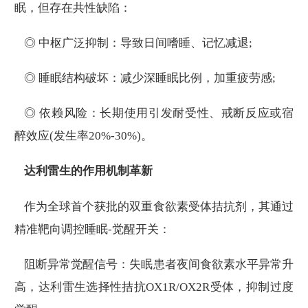
眠，但存在共性缺陷：
◎ 中枢广泛抑制：导致日间嗜睡、记忆减退;
◎ 睡眠结构破坏：减少深睡眠比例，加重疲劳感;
◎ 依赖风险：长期使用引发耐受性、戒断反应或宿
醉效应(发生率20%-30%)。
达利雷生的作用机制革新
作为全球首个获批的双重食欲素受体拮抗剂，其通过
精准靶向调控睡眠-觉醒开关：
阻断异常觉醒信号：失眠患者夜间食欲素水平异常升
高，达利雷生选择性拮抗OX1R/OX2R受体，抑制过度