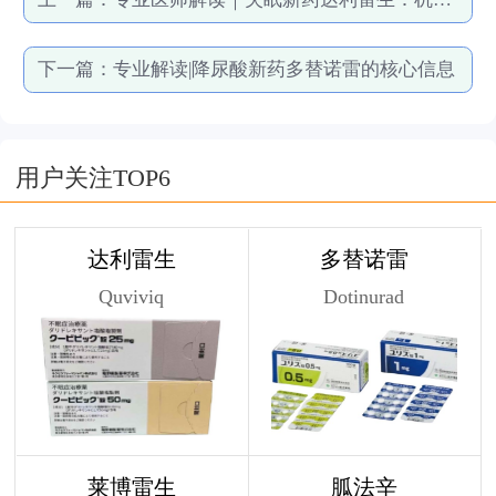
下一篇：
专业解读|降尿酸新药多替诺雷的核心信息
用户关注TOP6
达利雷生
多替诺雷
Quviviq
Dotinurad
莱博雷生
胍法辛