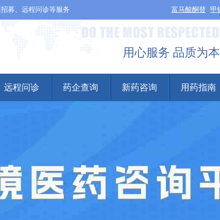
床招募、远程问诊等服务
富马酸酮替
甲
用心服务 品质为本
远程问诊
药企查询
新药咨询
用药指南