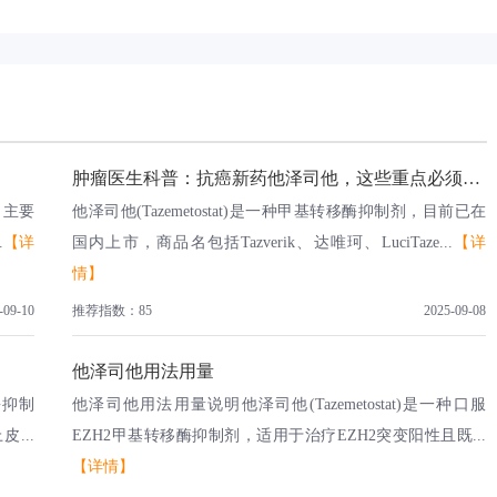
肿瘤医生科普：抗癌新药他泽司他，这些重点必须掌握！
，主要
他泽司他(Tazemetostat)是一种甲基转移酶抑制剂，目前已在
.
【详
国内上市，商品名包括Tazverik、达唯珂、LuciTaze...
【详
情】
-09-10
推荐指数：85
2025-09-08
他泽司他用法用量
酶抑制
他泽司他用法用量说明他泽司他(Tazemetostat)是一种口服
...
EZH2甲基转移酶抑制剂，适用于治疗EZH2突变阳性且既...
【详情】