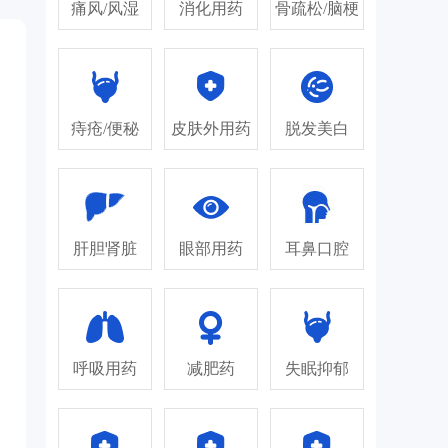
痛风/风湿
消化用药
骨疏松/脑梗
痔疮/便秘
皮肤外用药
脱发美白
肝胆肾脏
眼部用药
耳鼻口腔
呼吸用药
减肥药
失眠抑郁