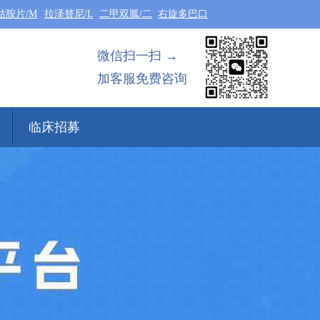
钴胺片/M
拉泽替尼/L
二甲双胍/二
右旋多巴口
微信扫一扫 →
加客服免费咨询
临床招募