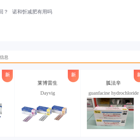
回？
诺和忻减肥有用吗
品信息
莱博雷生
胍法辛
Dayvig
guanfacine hydrochloride