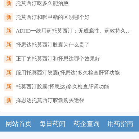
新
托莫西汀吃多久能治愈
新
托莫西汀和哌甲酯的区别哪个好
新
ADHD一线用药托莫西汀：无成瘾性、药效持久，医生详解！
新
择思达托莫西汀胶囊为什么贵了
新
正丁的托莫西汀和择思达哪个效果好
新
服用托莫西汀胶囊(择思达)多久检查肝肾功能
新
托莫西汀胶囊(择思达)多久检查肝肾功能
新
择思达托莫西汀胶囊购买途径
网站首页
每日药闻
药企查询
用药指南