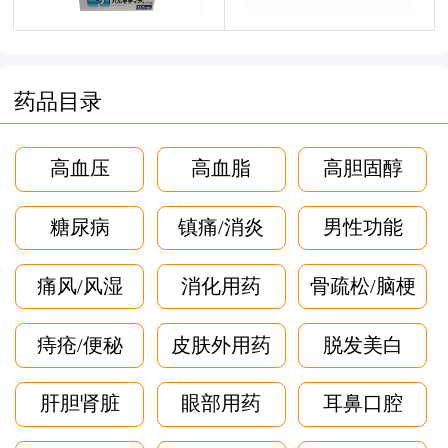
药品目录
高血压
高血脂
高胆固醇
糖尿病
镇痛/消炎
男性功能
痛风/风湿
消化用药
骨疏松/脑梗
痔疮/便秘
皮肤外用药
脱发美白
肝胆肾脏
眼部用药
耳鼻口腔