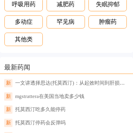
呼吸用药
减肥药
失眠抑郁
多动症
罕见病
肿瘤药
其他类
最新药闻
新
一文讲透择思达(托莫西汀)：从起效时间到肝损伤信号，家长和成年患者必须知道的8件事
新
mgstrattera在美国当地卖多少钱
新
托莫西汀吃多久能停药
新
托莫西汀停药会反弹吗