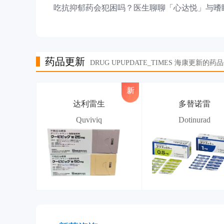
吃抗抑郁药会犯困吗？医生聊聊「心达悦」与嗜
药品更新
DRUG UPUPDATE_TIMES 海康更新的药
达利雷生
多替诺雷
Quviviq
Dotinurad