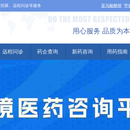
床招募、远程问诊等服务
富马酸酮替
甲
用心服务 品质为本
远程问诊
药企查询
新药咨询
用药指南