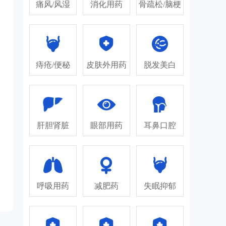
痛风/风湿
消化用药
骨疏松/脑梗
痔疮/便秘
皮肤外用药
脱发美白
肝胆肾脏
眼部用药
耳鼻口腔
呼吸用药
减肥药
失眠抑郁