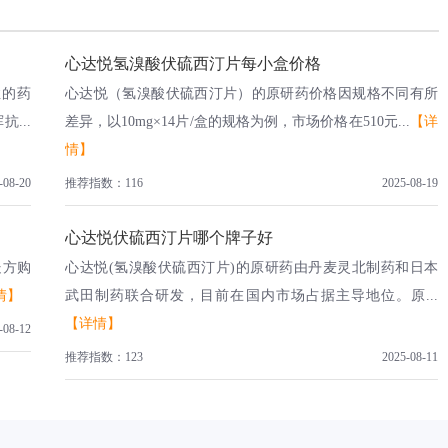
心达悦氢溴酸伏硫西汀片每小盒价格
症的药
心达悦（氢溴酸伏硫西汀片）的原研药价格因规格不同有所
...
差异，以10mg×14片/盒的规格为例，市场价格在510元...
【详
情】
-08-20
推荐指数：116
2025-08-19
心达悦伏硫西汀片哪个牌子好
处方购
心达悦(氢溴酸伏硫西汀片)的原研药由丹麦灵北制药和日本
情】
武田制药联合研发，目前在国内市场占据主导地位。原...
【详情】
-08-12
推荐指数：123
2025-08-11