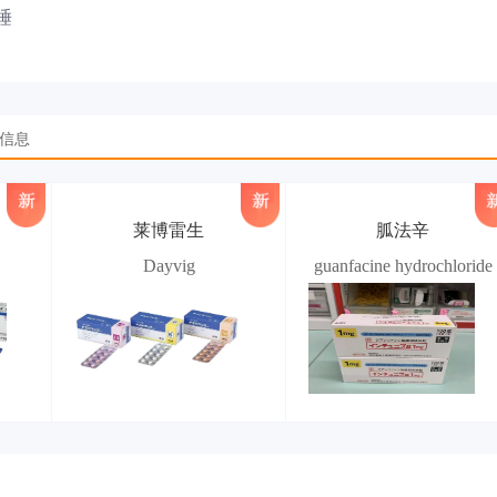
睡
品信息
莱博雷生
胍法辛
Dayvig
guanfacine hydrochloride