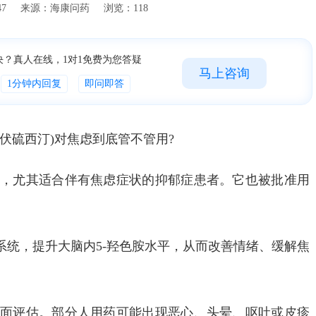
16:02:47 来源：海康问药 浏览：118
决？真人在线，1对1免费为您答疑
马上咨询
1分钟内回复
即问即答
酸伏硫西汀)对焦虑到底管不管用?
，尤其适合伴有焦虑症状的抑郁症患者。它也被批准用
系统，提升大脑内5-羟色胺水平，从而改善情绪、缓解焦
面评估。部分人用药可能出现恶心、头晕、呕吐或皮疹