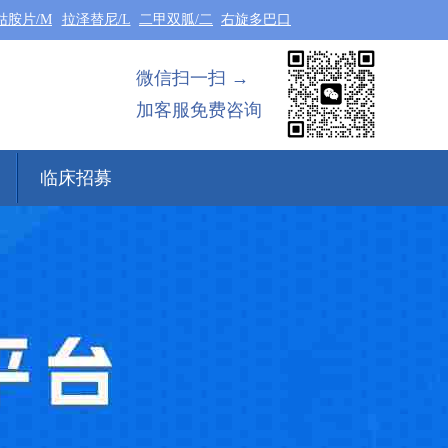
钴胺片/M
拉泽替尼/L
二甲双胍/二
右旋多巴口
微信扫一扫 →
加客服免费咨询
临床招募