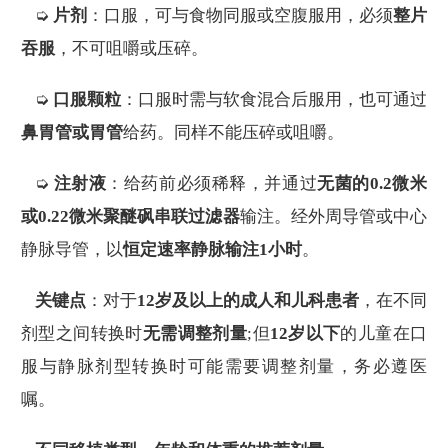
➭
片剂
：口服，可与食物同服或空腹服用，必须
整片
吞服
，不可咀嚼或压碎。
➭
口服颗粒
：口服时需与软食混合后服用，也可通过
鼻胃管或胃管
给药。同样不能压碎或咀嚼。
➭
注射液
：给药前必须稀释，并通过
无菌的0.2微米
或0.22微米聚醚砜串联过滤器
输注。经外周导管或中心
静脉导管，以
恒定速率静脉输注1小时
。
关键点
：对于
12岁及以上的成人和儿科患者
，在不同
剂型之间转换时
无需调整剂量
;但
12岁以下
的儿童在口
服与静脉剂型转换时可能需要调整剂量，务必遵医
嘱。