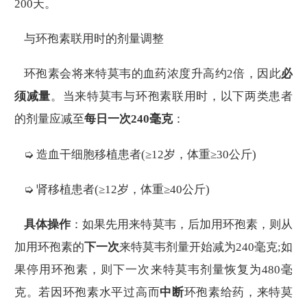
200天。
与环孢素联用时的剂量调整
环孢素会将来特莫韦的血药浓度升高约2倍，因此
必
须减量
。当来特莫韦与环孢素联用时，以下两类患者
的剂量应减至
每日一次240毫克
：
➭ 造血干细胞移植患者(≥12岁，体重≥30公斤)
➭ 肾移植患者(≥12岁，体重≥40公斤)
具体操作
：如果先用来特莫韦，后加用环孢素，则从
加用环孢素的
下一次
来特莫韦剂量开始减为240毫克;如
果停用环孢素，则下一次来特莫韦剂量恢复为480毫
克。若因环孢素水平过高而
中断
环孢素给药，来特莫