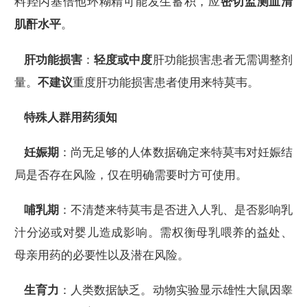
料羟丙基倍他环糊精可能发生蓄积，应
密切监测血清
肌酐水平
。
肝功能损害
：
轻度或中度
肝功能损害患者无需调整剂
量。
不建议
重度肝功能损害患者使用来特莫韦。
特殊人群用药须知
妊娠期
：尚无足够的人体数据确定来特莫韦对妊娠结
局是否存在风险，仅在明确需要时方可使用。
哺乳期
：不清楚来特莫韦是否进入人乳、是否影响乳
汁分泌或对婴儿造成影响。需权衡母乳喂养的益处、
母亲用药的必要性以及潜在风险。
生育力
：人类数据缺乏。动物实验显示雄性大鼠因睾