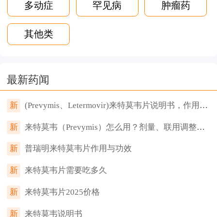
多动症
罕见病
肿瘤药
其他类
最新药闻
新
(Prevymis、Letermovir)来特莫韦片说明书，作用功效、如何用药、副作用及对策
新
来特莫韦（Prevymis）怎么用？剂量、联用调整、特殊人群一次讲清
新
普瑞明来特莫韦片作用与功效
新
来特莫韦片需要吃多久
新
来特莫韦片2025价格
新
来特莫韦说明书