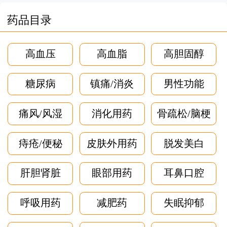
药品目录
高血压
高血脂
高胆固醇
糖尿病
镇痛/消炎
男性功能
痛风/风湿
消化用药
骨疏松/脑梗
痔疮/便秘
皮肤外用药
脱发美白
肝胆肾脏
眼部用药
耳鼻口腔
呼吸用药
减肥药
失眠抑郁