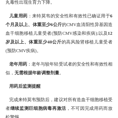
丸毒性出现生育力下降。
儿童用药
：来特莫韦的安全性和有效性已确证用于
6
个月及以上、体重至少6公斤
的CMV血清阳性异基因造
血干细胞移植儿童受者(预防CMV感染和疾病);以及
12
岁及以上、体重至少40公斤
的高风险肾移植儿童受者
(预防CMV疾病)。
老年用药
：老年与较年轻受试者的安全性和有效性相
似，
无需根据年龄调整剂量
。
用药后监测提醒
完成来特莫韦预防后，建议对所有造血干细胞移植受
者
继续监测巨细胞病毒再激活
，不可因完成用药而放
松警惕。