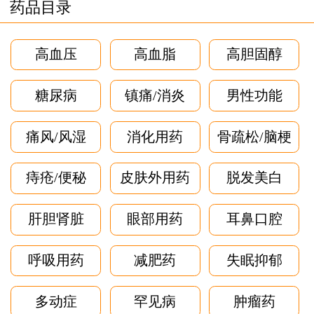
药品目录
高血压
高血脂
高胆固醇
糖尿病
镇痛/消炎
男性功能
痛风/风湿
消化用药
骨疏松/脑梗
痔疮/便秘
皮肤外用药
脱发美白
肝胆肾脏
眼部用药
耳鼻口腔
呼吸用药
减肥药
失眠抑郁
多动症
罕见病
肿瘤药