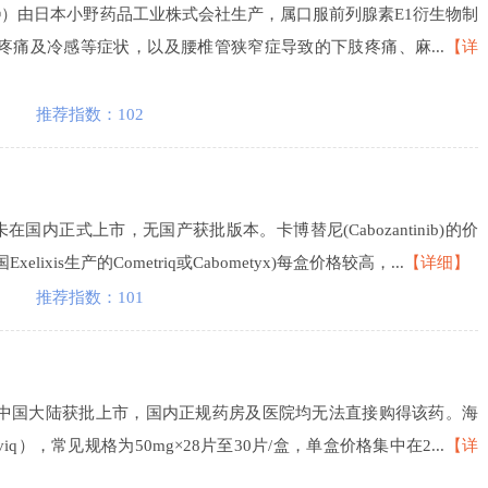
lmon®）由日本小野药品工业株式会社生产，属口服前列腺素E1衍生物制
痛及冷感等症状，以及腰椎管狭窄症导致的下肢疼痛、麻...
【详
推荐指数：102
药尚未在国内正式上市，无国产获批版本。卡博替尼(Cabozantinib)的价
is生产的Cometriq或Cabometyx)每盒价格较高，...
【详细】
推荐指数：101
t）尚未在中国大陆获批上市，国内正规药房及医院均无法直接购得该药。海
），常见规格为50mg×28片至30片/盒，单盒价格集中在2...
【详