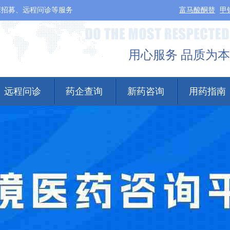
床招募、远程问诊等服务
富马酸酮替
甲
用心服务 品质为本
远程问诊
药企查询
新药咨询
用药指南