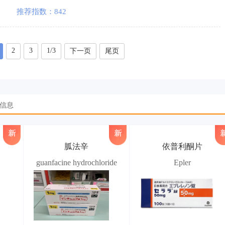
推荐指数：842
2
3
1/3
下一页
尾页
品信息
胍法辛
依普利酮片
guanfacine hydrochloride
Epler