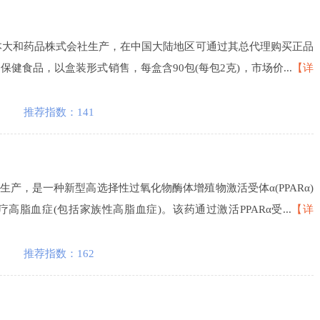
Y）由日本大和药品株式会社生产，在中国大陆地区可通过其总代理购买正品
健食品，以盒装形式销售，每盒含90包(每包2克)，市场价...
【详
推荐指数：141
研发生产，是一种新型高选择性过氧化物酶体增殖物激活受体α(PPARα)
高脂血症(包括家族性高脂血症)。该药通过激活PPARα受...
【详
推荐指数：162