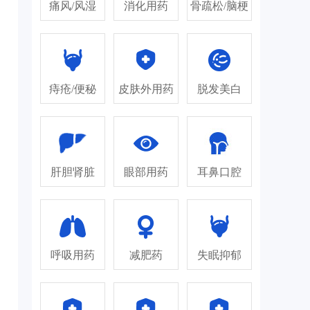
痛风/风湿
消化用药
骨疏松/脑梗
痔疮/便秘
皮肤外用药
脱发美白
肝胆肾脏
眼部用药
耳鼻口腔
呼吸用药
减肥药
失眠抑郁