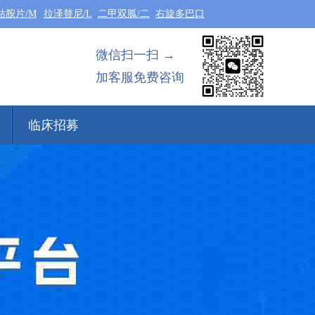
钴胺片/M
拉泽替尼/L
二甲双胍/二
右旋多巴口
微信扫一扫 →
加客服免费咨询
临床招募