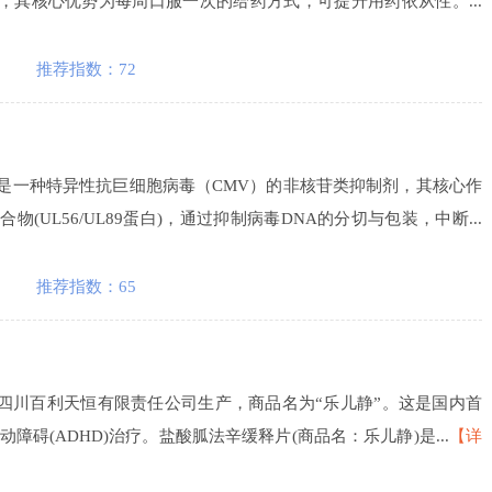
，其核心优势为每周口服一次的给药方式，可提升用药依从性。...
推荐指数：72
明®）是一种特异性抗巨细胞病毒（CMV）的非核苷类抑制剂，其核心作
UL56/UL89蛋白)，通过抑制病毒DNA的分切与包装，中断...
推荐指数：65
由四川百利天恒有限责任公司生产，商品名为“乐儿静”。这是国内首
碍(ADHD)治疗。盐酸胍法辛缓释片(商品名：乐儿静)是...
【详