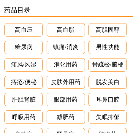
药品目录
高血压
高血脂
高胆固醇
糖尿病
镇痛/消炎
男性功能
痛风/风湿
消化用药
骨疏松/脑梗
痔疮/便秘
皮肤外用药
脱发美白
肝胆肾脏
眼部用药
耳鼻口腔
呼吸用药
减肥药
失眠抑郁