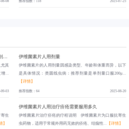
-08-08
推荐指数：118
2025-07-25
【必读干货】伊维菌素片使用指南：适用症状＋剂量一览
伊维菌素片人用剂量
虫尤其
伊维菌素片的人用剂量因感染类型、年龄和体重而异，以下
...
是具体情况：类圆线虫病：推荐剂量是单剂量口服200μ...
【详情】
-09-03
推荐指数：64
2025-08-20
伊维菌素片人用治疗疥疮需要服用多久
疗寄生
伊维菌素片治疗疥疮的疗程说明 伊维菌素片为口服抗寄生
情】
虫药物，适用于常规外用药无效的疥疮、结痂性...
【详情】