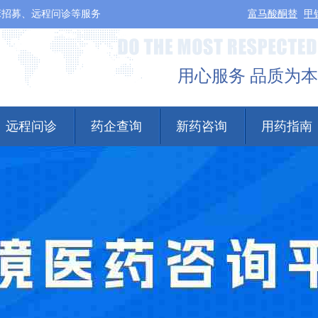
床招募、远程问诊等服务
富马酸酮替
甲
用心服务 品质为本
远程问诊
药企查询
新药咨询
用药指南