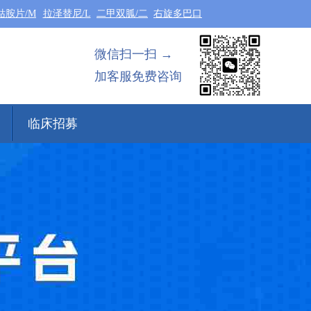
钴胺片/M
拉泽替尼/L
二甲双胍/二
右旋多巴口
微信扫一扫 →
加客服免费咨询
临床招募