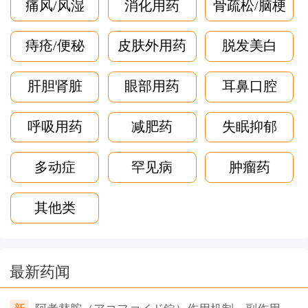
痛风/风湿
消化用药
骨疏松/脑梗
痔疮/便秘
皮肤外用药
脱发美白
肝胆肾脏
眼部用药
耳鼻口腔
呼吸用药
减肥药
失眠抑郁
多动症
罕见病
肿瘤药
其他类
最新药闻