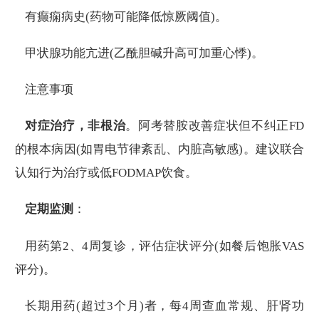
有癫痫病史(药物可能降低惊厥阈值)。
甲状腺功能亢进(乙酰胆碱升高可加重心悸)。
注意事项
对症治疗，非根治
。阿考替胺改善症状但不纠正FD
的根本病因(如胃电节律紊乱、内脏高敏感)。建议联合
认知行为治疗或低FODMAP饮食。
定期监测
：
用药第2、4周复诊，评估症状评分(如餐后饱胀VAS
评分)。
长期用药(超过3个月)者，每4周查血常规、肝肾功