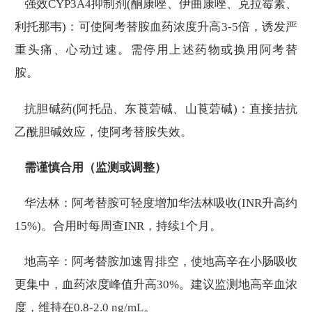
强效CYP3A4抑制剂(酮康唑、伊曲康唑、克拉霉素、
利托那韦)：可使阿考替胺血药浓度升高3-5倍，诱发严
重头痛、心动过速。需停用上述药物或换用阿考替
胺。
抗胆碱药(阿托品、东莨菪碱、山莨菪碱)：直接拮抗
乙酰胆碱效应，使阿考替胺失效。
需谨慎合用（监测或调整）
华法林：阿考替胺可轻度增加华法林吸收(INR升高约
15%)。合用时每周查INR，持续1个月。
地高辛：阿考替胺加速胃排空，使地高辛在小肠吸收
更集中，血药浓度峰值升高30%。建议监测地高辛血浓
度，维持在0.8-2.0 ng/mL。