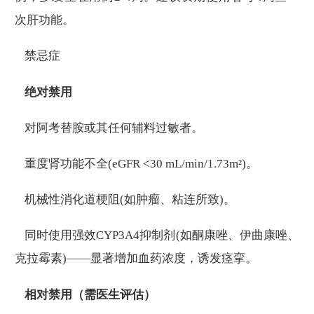
次肝功能。
禁忌症
绝对禁用
对阿考替胺或其任何辅料过敏者。
重度肾功能不全(eGFR <30 mL/min/1.73m²)。
机械性消化道梗阻(如肿瘤、粘连所致)。
同时使用强效CYP3A4抑制剂(如酮康唑、伊曲康唑、
克拉霉素)——显著增加血药浓度，诱发痉挛。
相对禁用（需医生评估）