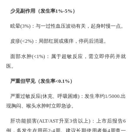
少见副作用（发生率1%-5%）
眩晕(3%)：与一过性血压波动有关，起身时慢一点。
皮疹(<2%)：局部红斑或瘙痒，停药后消退。
面部水肿(<1%)：属于超敏反应，需立即停药并就
医。
严重但罕见（发生率<0.1%）
严重过敏反应(休克、呼吸困难)：发生率约1/5000.出
现胸闷、喉头水肿时立即急诊。
肝功能损害(ALT/AST升至3倍以上)：上市后报告6
例，多发生在用药2-4周。建议长期使用者每4周查一