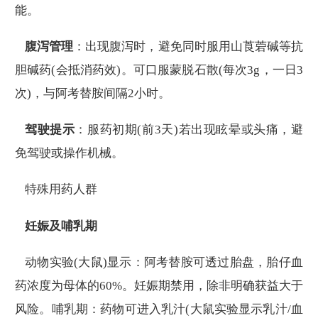
能。
腹泻管理
：出现腹泻时，避免同时服用山莨菪碱等抗
胆碱药(会抵消药效)。可口服蒙脱石散(每次3g，一日3
次)，与阿考替胺间隔2小时。
驾驶提示
：服药初期(前3天)若出现眩晕或头痛，避
免驾驶或操作机械。
特殊用药人群
妊娠及哺乳期
动物实验(大鼠)显示：阿考替胺可透过胎盘，胎仔血
药浓度为母体的60%。妊娠期禁用，除非明确获益大于
风险。哺乳期：药物可进入乳汁(大鼠实验显示乳汁/血