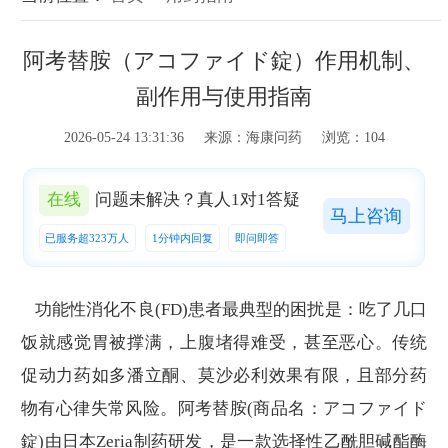
阿考替胺（アコファイド錠）作用机制、
副作用与使用指南
2026-05-24 13:31:36 来源：海康问药 浏览：104
在线
问题未解决？真人1对1答疑
马上咨询
已服务超323万人
1分钟内回复
即问即答
功能性消化不良(FD)患者最典型的困扰是：吃了几口
饭就感觉胃被撑满，上腹堵得难受，甚至恶心。传统
促动力药如多潘立酮、莫沙必利效果有限，且部分药
物有心律失常风险。阿考替胺(商品名：アコファイド
錠)由日本Zeria制药研发，是一款选择性乙酰胆碱酯酶