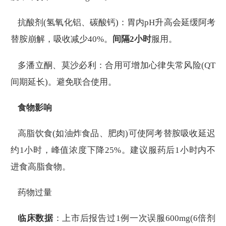
抗酸剂(氢氧化铝、碳酸钙)：胃内pH升高会延缓阿考
替胺崩解，吸收减少40%。
间隔2小时
服用。
多潘立酮、莫沙必利：合用可增加心律失常风险(QT
间期延长)。避免联合使用。
食物影响
高脂饮食(如油炸食品、肥肉)可使阿考替胺吸收延迟
约1小时，峰值浓度下降25%。建议服药后1小时内不
进食高脂食物。
药物过量
临床数据
：上市后报告过1例一次误服600mg(6倍剂