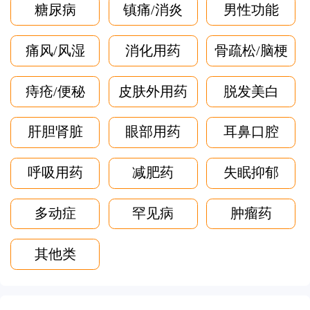
糖尿病
镇痛/消炎
男性功能
痛风/风湿
消化用药
骨疏松/脑梗
痔疮/便秘
皮肤外用药
脱发美白
肝胆肾脏
眼部用药
耳鼻口腔
呼吸用药
减肥药
失眠抑郁
多动症
罕见病
肿瘤药
其他类