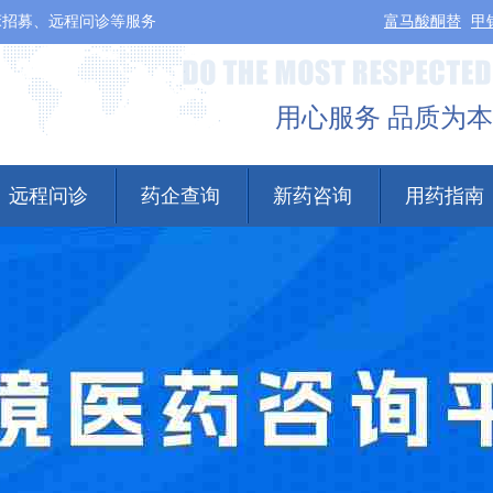
床招募、远程问诊等服务
富马酸酮替
甲
用心服务 品质为本
远程问诊
药企查询
新药咨询
用药指南