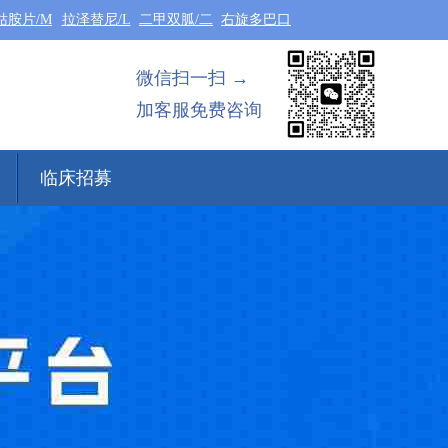
钴胺片/M
拉泽替尼/L
二甲双胍/二
右旋多巴口
微信扫一扫 →
加客服免费咨询
临床招募