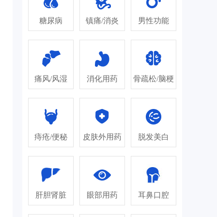
糖尿病
镇痛/消炎
男性功能
痛风/风湿
消化用药
骨疏松/脑梗
痔疮/便秘
皮肤外用药
脱发美白
肝胆肾脏
眼部用药
耳鼻口腔