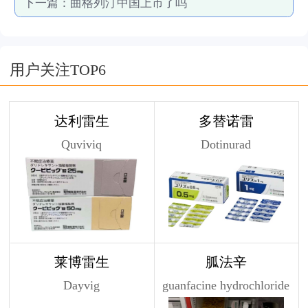
下一篇：
曲格列汀中国上市了吗
用户关注TOP6
达利雷生
多替诺雷
Quviviq
Dotinurad
莱博雷生
胍法辛
Dayvig
guanfacine hydrochloride