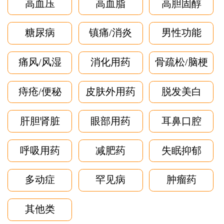
高血压
高血脂
高胆固醇
糖尿病
镇痛/消炎
男性功能
痛风/风湿
消化用药
骨疏松/脑梗
痔疮/便秘
皮肤外用药
脱发美白
肝胆肾脏
眼部用药
耳鼻口腔
呼吸用药
减肥药
失眠抑郁
多动症
罕见病
肿瘤药
其他类