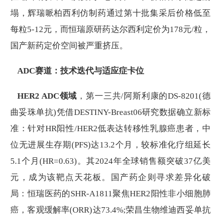
塌，辉瑞哌柏西利仿制药通过第十批集采后价格低至
每粒5-12元，而恒瑞原研药达尔西利定价为178元/粒，
国产新药定价空间被严重挤压。
ADC赛道：技术迭代与适应症卡位
HER2 ADC领域
，第一三共/阿斯利康的DS-8201(德
曲妥珠单抗)凭借DESTINY-Breast06研究数据确立新标
准：针对HR阳性/HER2低表达转移性乳腺癌患者，中
位无进展生存期(PFS)达13.2个月，较标准化疗组延长
5.1个月(HR=0.63)。其2024年全球销售额突破37亿美
元，成为该靶点天花板。国产药企则寻求差异化破
局：恒瑞医药的SHR-A1811聚焦HER2阳性非小细胞肺
癌，客观缓解率(ORR)达73.4%;荣昌生物维迪西妥单抗