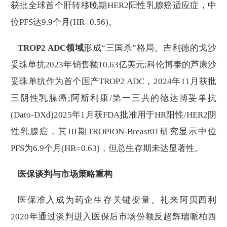
获批全球首个肝转移晚期HER2阳性乳腺癌适应症，中
位PFS达9.9个月(HR=0.56)。
TROP2 ADC领域
形成“三国杀”格局。吉利德的戈沙
妥珠单抗2023年销售额10.63亿美元;科伦博泰的芦康沙
妥珠单抗作为首个国产TROP2 ADC，2024年11月获批
三阴性乳腺癌;阿斯利康/第一三共的德达博妥单抗
(Dato-DXd)2025年1月获FDA批准用于HR阳性/HER2阴
性乳腺癌，其III期TROPION-Breast01研究显示中位
PFS为6.9个月(HR=0.63)，但总生存期未达显著性。
医保谈判与市场策略重构
医保准入成为药企生存关键变量。礼来阿贝西利
2020年通过谈判进入医保后市场份额反超辉瑞哌柏西