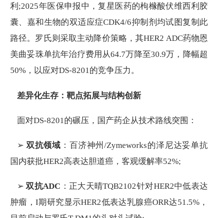
利;2025年医保申报中，复星医药的枸橼酸伏维西利胶
囊、嘉和生物的双适应症CDK4/6抑制剂均试图复制此
路径。罗氏则采取主动降价策略，其HER2 ADC药物恩
美曲妥珠单抗年治疗费用从64.7万降至30.9万，降幅超
50%，以应对DS-8201的竞争压力。
差异化生存：靶点拓展与结构创新
面对DS-8201的碾压，国产药企从技术路线突围：
➢
双抗领域
：百济神州/Zymeworks的泽尼达妥单抗
国内获批HER2高表达胆道癌，客观缓解率52%;
➢
双抗ADC
：正大天晴TQB2102针对HER2中低表达
肿瘤，I期研究显示HER2低表达乳腺癌ORR达51.5%，