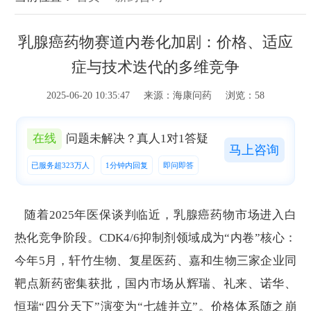
乳腺癌药物赛道内卷化加剧：价格、适应
症与技术迭代的多维竞争
2025-06-20 10:35:47 来源：海康问药 浏览：58
在线
问题未解决？真人1对1答疑
马上咨询
已服务超323万人
1分钟内回复
即问即答
随着2025年医保谈判临近，乳腺癌药物市场进入白
热化竞争阶段。CDK4/6抑制剂领域成为“内卷”核心：
今年5月，轩竹生物、复星医药、嘉和生物三家企业同
靶点新药密集获批，国内市场从辉瑞、礼来、诺华、
恒瑞“四分天下”演变为“七雄并立”。价格体系随之崩