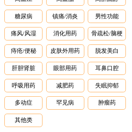
糖尿病
镇痛/消炎
男性功能
痛风/风湿
消化用药
骨疏松/脑梗
痔疮/便秘
皮肤外用药
脱发美白
肝胆肾脏
眼部用药
耳鼻口腔
呼吸用药
减肥药
失眠抑郁
多动症
罕见病
肿瘤药
其他类