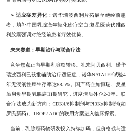
目前启动与罗氏T-DM1的头对头试验;
➢
适应症差异化
：诺华瑞波西利片拓展至绝经前患
者，填补中国乳腺癌年轻化诊疗空白;复星医药伏维西
利胶囊强调对绝经前患者疗效优势。
未来赛道：早期治疗与联合疗法
竞争焦点正向早期乳腺癌转移。礼来阿贝西利、诺华
瑞波西利已获批辅助治疗适应症，诺华NATALEE试验4
年无浸润性癌生存率达88.5%。国产药企如恒瑞、复星
虽启动早期乳腺癌III期研究，进度滞后外企2-3年。联
合疗法成为新方向：CDK4/6抑制剂与PI3Kα抑制剂(如
罗氏新药)、TROP2 ADC的联用方案进入临床探索。
当前，乳腺癌药物研发投入持续加码，但价格战与适