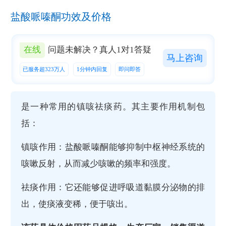
盐酸哌嗪酮功效及价格
在线
问题未解决？真人1对1答疑
马上咨询
已服务超323万人
1分钟内回复
即问即答
是一种常用的镇咳祛痰药。其主要作用机制包
括：
镇咳作用：盐酸哌嗪酮能够抑制中枢神经系统的
咳嗽反射，从而减少咳嗽的频率和强度。
祛痰作用：它还能够促进呼吸道黏膜分泌物的排
出，使痰液变稀，便于咳出。