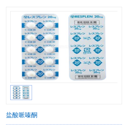
盐酸哌嗪酮