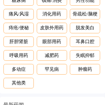
糖尿病
镇痛/消炎
男性功能
痛风/风湿
消化用药
骨疏松/脑梗
痔疮/便秘
皮肤外用药
脱发美白
肝胆肾脏
眼部用药
耳鼻口腔
呼吸用药
减肥药
失眠抑郁
多动症
罕见病
肿瘤药
其他类
最新药闻