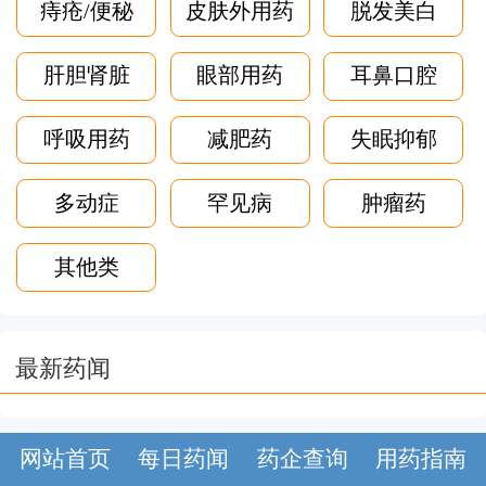
痔疮/便秘
皮肤外用药
脱发美白
肝胆肾脏
眼部用药
耳鼻口腔
呼吸用药
减肥药
失眠抑郁
多动症
罕见病
肿瘤药
其他类
最新药闻
网站首页
每日药闻
药企查询
用药指南