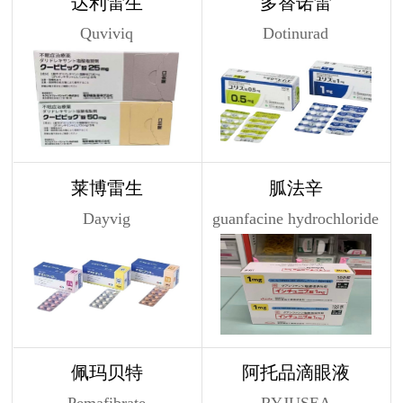
达利雷生
多替诺雷
Quviviq
Dotinurad
莱博雷生
胍法辛
Dayvig
guanfacine hydrochloride
佩玛贝特
阿托品滴眼液