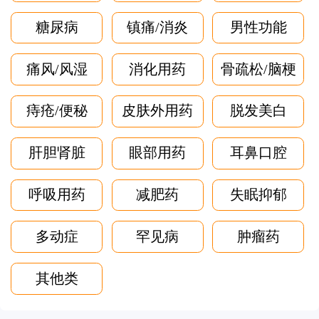
糖尿病
镇痛/消炎
男性功能
痛风/风湿
消化用药
骨疏松/脑梗
痔疮/便秘
皮肤外用药
脱发美白
肝胆肾脏
眼部用药
耳鼻口腔
呼吸用药
减肥药
失眠抑郁
多动症
罕见病
肿瘤药
其他类