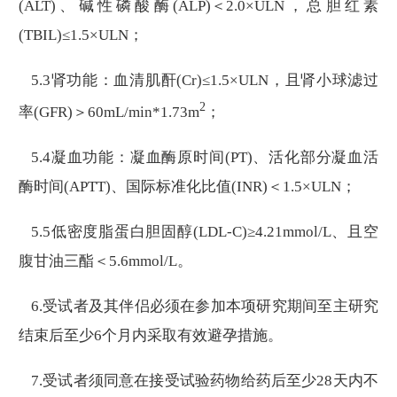
(ALT)、碱性磷酸酶(ALP)＜2.0×ULN，总胆红素
(TBIL)≤1.5×ULN；
5.3肾功能：血清肌酐(Cr)≤1.5×ULN，且肾小球滤过
2
率(GFR)＞60mL/min*1.73m
；
5.4凝血功能：凝血酶原时间(PT)、活化部分凝血活
酶时间(APTT)、国际标准化比值(INR)＜1.5×ULN；
5.5低密度脂蛋白胆固醇(LDL-C)≥4.21mmol/L、且空
腹甘油三酯＜5.6mmol/L。
6.受试者及其伴侣必须在参加本项研究期间至主研究
结束后至少6个月内采取有效避孕措施。
7.受试者须同意在接受试验药物给药后至少28天内不