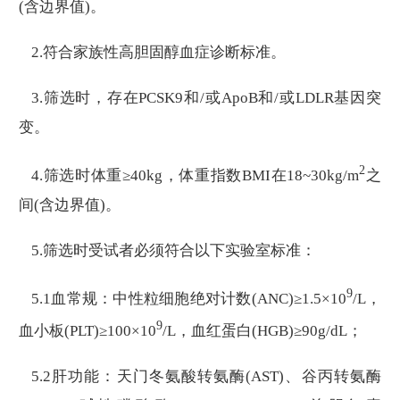
(含边界值)。
2.符合家族性高胆固醇血症诊断标准。
3.筛选时，存在PCSK9和/或ApoB和/或LDLR基因突
变。
2
4.筛选时体重≥40kg，体重指数BMI在18~30kg/m
之
间(含边界值)。
5.筛选时受试者必须符合以下实验室标准：
9
5.1血常规：中性粒细胞绝对计数(ANC)≥1.5×10
/L，
9
血小板(PLT)≥100×10
/L，血红蛋白(HGB)≥90g/dL；
5.2肝功能：天门冬氨酸转氨酶(AST)、谷丙转氨酶