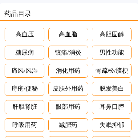
药品目录
高血压
高血脂
高胆固醇
糖尿病
镇痛/消炎
男性功能
痛风/风湿
消化用药
骨疏松/脑梗
痔疮/便秘
皮肤外用药
脱发美白
肝胆肾脏
眼部用药
耳鼻口腔
呼吸用药
减肥药
失眠抑郁