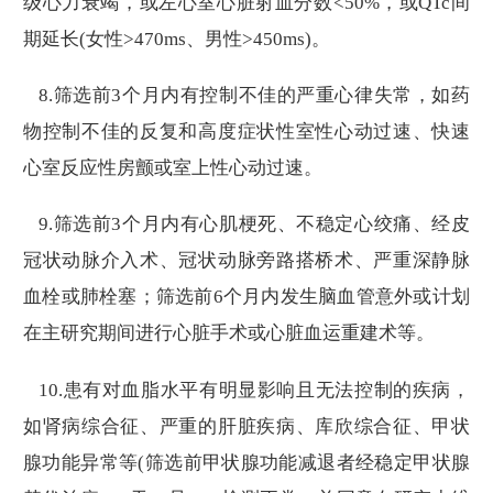
级心力衰竭，或左心室心脏射血分数<50%，或QTc间
期延长(女性>470ms、男性>450ms)。
8.筛选前3个月内有控制不佳的严重心律失常，如药
物控制不佳的反复和高度症状性室性心动过速、快速
心室反应性房颤或室上性心动过速。
9.筛选前3个月内有心肌梗死、不稳定心绞痛、经皮
冠状动脉介入术、冠状动脉旁路搭桥术、严重深静脉
血栓或肺栓塞；筛选前6个月内发生脑血管意外或计划
在主研究期间进行心脏手术或心脏血运重建术等。
10.患有对血脂水平有明显影响且无法控制的疾病，
如肾病综合征、严重的肝脏疾病、库欣综合征、甲状
腺功能异常等(筛选前甲状腺功能减退者经稳定甲状腺