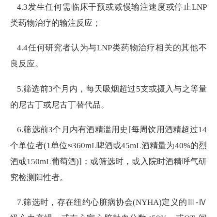
4.3发生任何需临床干预或减慢输注速度或停止LNP
类药物治疗的输注反应；
4.4任何研究者认为与LNP类药物治疗相关的其他不
良反应。
5.筛选前3个月内，每天吸烟超过5支或摄入与之等量
的尼古丁或尼古丁替代品。
6.筛选前3个月内有酒精滥用史[每周饮用酒精超过14
个单位者(1单位≈360mL啤酒或45mL酒精量为40%的烈
酒或150mL葡萄酒)]；或筛选时，或入院时酒精呼气研
究检测阳性者。
7.筛选时，存在纽约心脏病协会(NYHA)定义的Ⅲ-Ⅳ