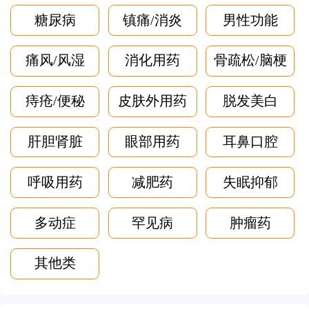
糖尿病
镇痛/消炎
男性功能
痛风/风湿
消化用药
骨疏松/脑梗
痔疮/便秘
皮肤外用药
脱发美白
肝胆肾脏
眼部用药
耳鼻口腔
呼吸用药
减肥药
失眠抑郁
多动症
罕见病
肿瘤药
其他类