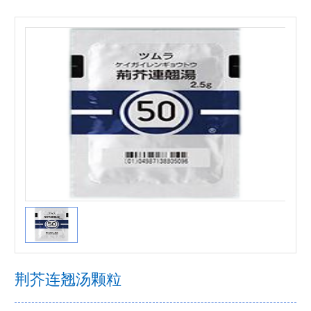
荆芥连翘汤颗粒